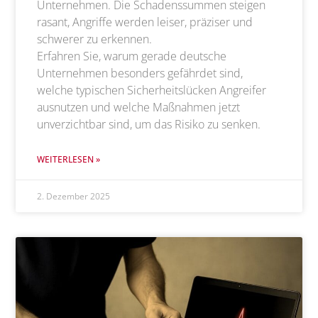
Unternehmen. Die Schadenssummen steigen
rasant, Angriffe werden leiser, präziser und
schwerer zu erkennen.
Erfahren Sie, warum gerade deutsche
Unternehmen besonders gefährdet sind,
welche typischen Sicherheitslücken Angreifer
ausnutzen und welche Maßnahmen jetzt
unverzichtbar sind, um das Risiko zu senken.
WEITERLESEN »
2. Dezember 2025