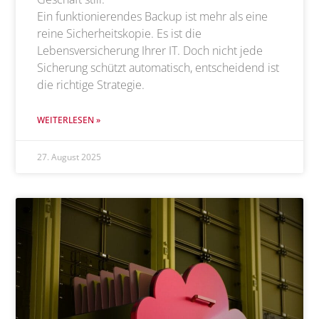
Ein funktionierendes Backup ist mehr als eine
reine Sicherheitskopie. Es ist die
Lebensversicherung Ihrer IT. Doch nicht jede
Sicherung schützt automatisch, entscheidend ist
die richtige Strategie.
WEITERLESEN »
27. August 2025