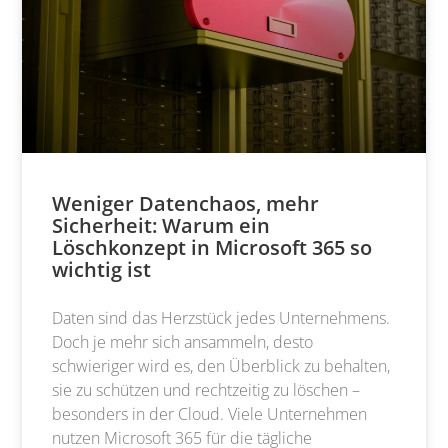
Weniger Datenchaos, mehr
Sicherheit: Warum ein
Löschkonzept in Microsoft 365 so
wichtig ist
Daten sind das Herzstück jedes Unternehmens.
Doch je mehr sich ansammeln, desto
schwieriger wird es, den Überblick zu behalten,
sie zu schützen und rechtzeitig zu löschen –
besonders in der Cloud. Viele Unternehmen
nutzen Microsoft 365 für die tägliche