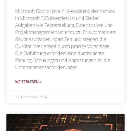
Microsoft Copilot ist ein KI-Assistent, der nahtlos
in Microsoft 365 integriert ist und Sie bei
Aufgaben wie Texterstellung, Datenanalyse und
Projektmanagement unterstützt. Er automatisiert
Routineaufgaben, spart Zeit und steigert die
Qualität Ihrer Arbeit durch präzise Vorschläge.
Die Einführung erfordert eine durchdachte
Planung, Schulungen und Anpassungen an die
Unternehmensanforderungen.
WEITERLESEN »
11. Dezember 2024