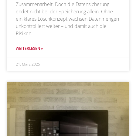
Zusammenarbeit. Doch die Datensicherung
endet nicht bei der Speicherung allein. Ohne
ein klares Löschkonzept wachsen Datenmengen
unkontrolliert weiter – und damit auch die
Risiken.
WEITERLESEN »
21. März 2025