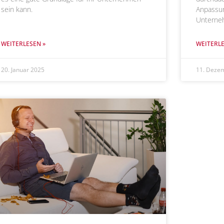
sein kann.
Anpassun
Unterne
WEITERLESEN »
WEITERLE
20. Januar 2025
11. Deze