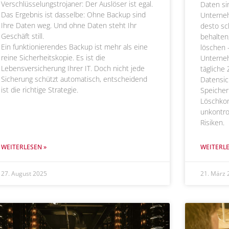
Verschlüsselungstrojaner: Der Auslöser ist egal.
Daten si
Das Ergebnis ist dasselbe: Ohne Backup sind
Unterne
Ihre Daten weg. Und ohne Daten steht Ihr
desto sc
Geschäft still.
behalten
Ein funktionierendes Backup ist mehr als eine
löschen 
reine Sicherheitskopie. Es ist die
Unterneh
Lebensversicherung Ihrer IT. Doch nicht jede
tägliche
Sicherung schützt automatisch, entscheidend
Datensic
ist die richtige Strategie.
Speicher
Löschko
unkontro
Risiken.
WEITERLESEN »
WEITERLE
27. August 2025
21. März 