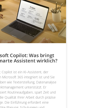
soft Copilot: Was bringt
marte Assistent wirklich?
 Copilot ist ein KI-Assistent, der
n Microsoft 365 integriert ist und Sie
aben wie Texterstellung, Datenanalyse
ektmanagement unterstützt. Er
siert Routineaufgaben, spart Zeit und
die Qualität Ihrer Arbeit durch präzise
ge. Die Einführung erfordert eine
hte Planung, Schulungen und