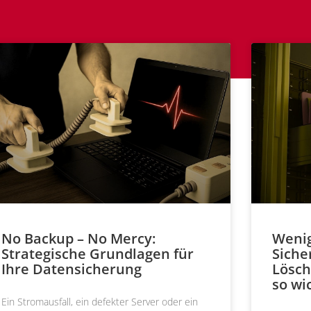
No Backup – No Mercy:
Wenig
Strategische Grundlagen für
Siche
Ihre Datensicherung
Lösch
so wic
Ein Stromausfall, ein defekter Server oder ein