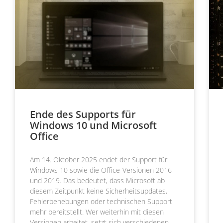
Ende des Supports für
Windows 10 und Microsoft
Office
Am 14. Oktober 2025 endet der Support für
Windows 10 sowie die Office-Versionen 2016
und 2019. Das bedeutet, dass Microsoft ab
diesem Zeitpunkt keine Sicherheitsupdates,
Fehlerbehebungen oder technischen Support
mehr bereitstellt. Wer weiterhin mit diesen
Versionen arbeitet, setzt sich verschiedenen