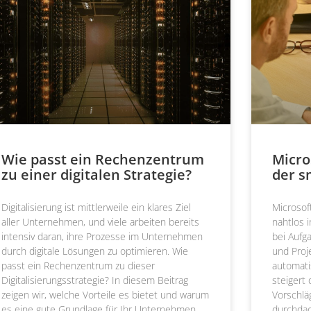
Wie passt ein Rechenzentrum
Micro
zu einer digitalen Strategie?
der s
Digitalisierung ist mittlerweile ein klares Ziel
Microsoft
aller Unternehmen, und viele arbeiten bereits
nahtlos i
intensiv daran, ihre Prozesse im Unternehmen
bei Aufg
durch digitale Lösungen zu optimieren. Wie
und Proj
passt ein Rechenzentrum zu dieser
automati
Digitalisierungsstrategie? In diesem Beitrag
steigert 
zeigen wir, welche Vorteile es bietet und warum
Vorschlä
es eine gute Grundlage für Ihr Unternehmen
durchdac