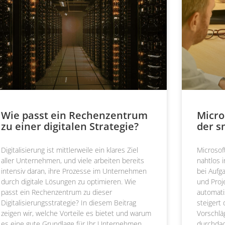
Wie passt ein Rechenzentrum
Micro
zu einer digitalen Strategie?
der s
Digitalisierung ist mittlerweile ein klares Ziel
Microsoft
aller Unternehmen, und viele arbeiten bereits
nahtlos i
intensiv daran, ihre Prozesse im Unternehmen
bei Aufg
durch digitale Lösungen zu optimieren. Wie
und Proj
passt ein Rechenzentrum zu dieser
automati
Digitalisierungsstrategie? In diesem Beitrag
steigert 
zeigen wir, welche Vorteile es bietet und warum
Vorschlä
es eine gute Grundlage für Ihr Unternehmen
durchdac