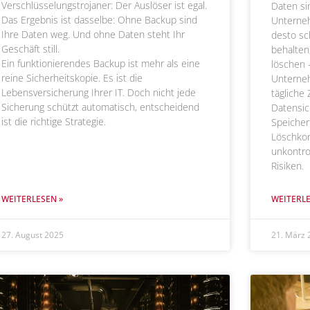
Verschlüsselungstrojaner: Der Auslöser ist egal.
Daten si
Das Ergebnis ist dasselbe: Ohne Backup sind
Unterne
Ihre Daten weg. Und ohne Daten steht Ihr
desto sc
Geschäft still.
behalten
Ein funktionierendes Backup ist mehr als eine
löschen 
reine Sicherheitskopie. Es ist die
Unterneh
Lebensversicherung Ihrer IT. Doch nicht jede
tägliche
Sicherung schützt automatisch, entscheidend
Datensic
ist die richtige Strategie.
Speicher
Löschko
unkontro
Risiken.
WEITERLESEN »
WEITERLE
27. August 2025
21. März 