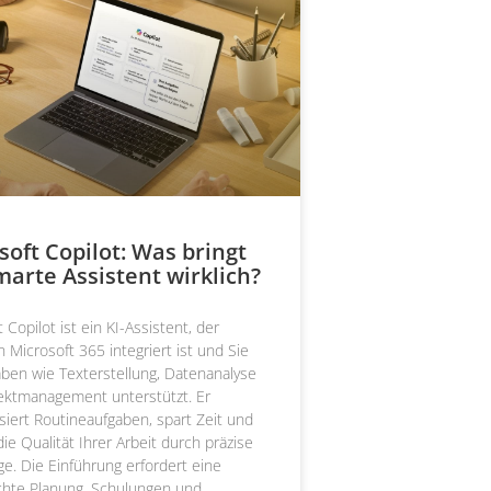
soft Copilot: Was bringt
marte Assistent wirklich?
 Copilot ist ein KI-Assistent, der
n Microsoft 365 integriert ist und Sie
aben wie Texterstellung, Datenanalyse
ektmanagement unterstützt. Er
siert Routineaufgaben, spart Zeit und
die Qualität Ihrer Arbeit durch präzise
ge. Die Einführung erfordert eine
hte Planung, Schulungen und