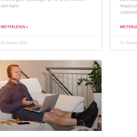
sein kann.
Anpassun
Unterne
WEITERLESEN »
WEITERLE
20. Januar 2025
11. Deze