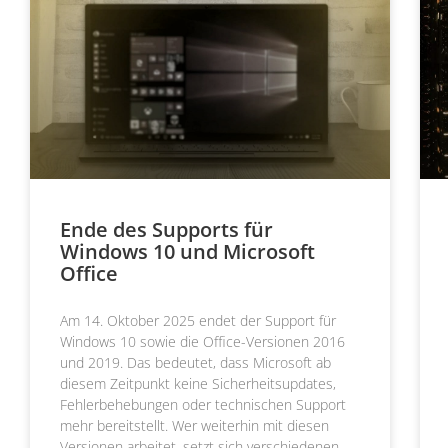
Ende des Supports für
Windows 10 und Microsoft
Office
Am 14. Oktober 2025 endet der Support für
Windows 10 sowie die Office-Versionen 2016
und 2019. Das bedeutet, dass Microsoft ab
diesem Zeitpunkt keine Sicherheitsupdates,
Fehlerbehebungen oder technischen Support
mehr bereitstellt. Wer weiterhin mit diesen
Versionen arbeitet, setzt sich verschiedenen