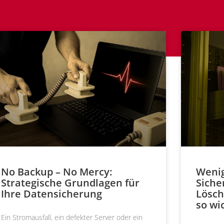
No Backup – No Mercy:
Wenig
Strategische Grundlagen für
Siche
Ihre Datensicherung
Lösch
so wic
Ein Stromausfall, ein defekter Server oder ein