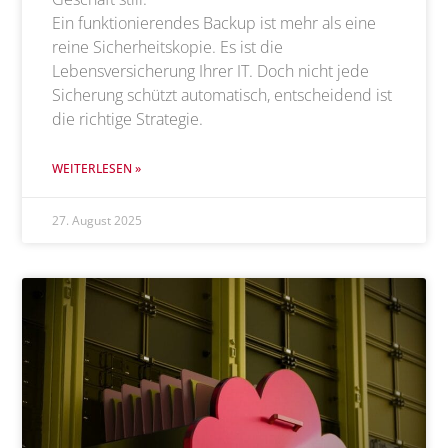
Ein funktionierendes Backup ist mehr als eine
reine Sicherheitskopie. Es ist die
Lebensversicherung Ihrer IT. Doch nicht jede
Sicherung schützt automatisch, entscheidend ist
die richtige Strategie.
WEITERLESEN »
27. August 2025