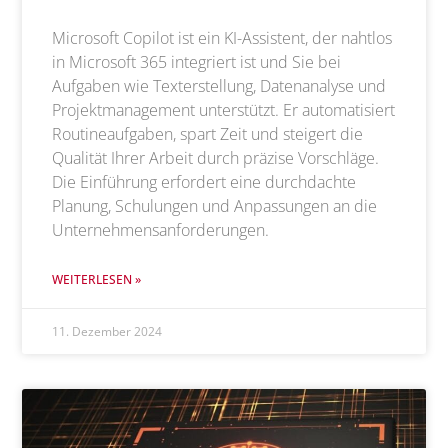
Microsoft Copilot ist ein KI-Assistent, der nahtlos
in Microsoft 365 integriert ist und Sie bei
Aufgaben wie Texterstellung, Datenanalyse und
Projektmanagement unterstützt. Er automatisiert
Routineaufgaben, spart Zeit und steigert die
Qualität Ihrer Arbeit durch präzise Vorschläge.
Die Einführung erfordert eine durchdachte
Planung, Schulungen und Anpassungen an die
Unternehmensanforderungen.
WEITERLESEN »
11. Dezember 2024