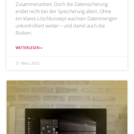
Zusammenarbeit. Doch die Datensicherung
endet nicht bei der Speicherung allein. Ohne
ein klares Löschkonzept wachsen Datenmengen
unkontrolliert weiter – und damit auch die
Risiken.
WEITERLESEN »
21. März 2025