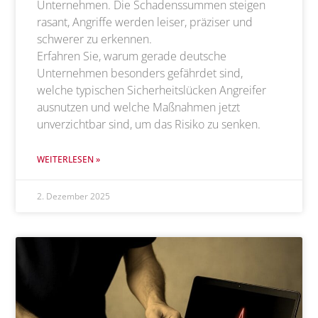
Unternehmen. Die Schadenssummen steigen
rasant, Angriffe werden leiser, präziser und
schwerer zu erkennen.
Erfahren Sie, warum gerade deutsche
Unternehmen besonders gefährdet sind,
welche typischen Sicherheitslücken Angreifer
ausnutzen und welche Maßnahmen jetzt
unverzichtbar sind, um das Risiko zu senken.
WEITERLESEN »
2. Dezember 2025