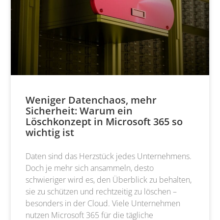
Weniger Datenchaos, mehr
Sicherheit: Warum ein
Löschkonzept in Microsoft 365 so
wichtig ist
Daten sind das Herzstück jedes Unternehmens.
Doch je mehr sich ansammeln, desto
schwieriger wird es, den Überblick zu behalten,
sie zu schützen und rechtzeitig zu löschen –
besonders in der Cloud. Viele Unternehmen
nutzen Microsoft 365 für die tägliche