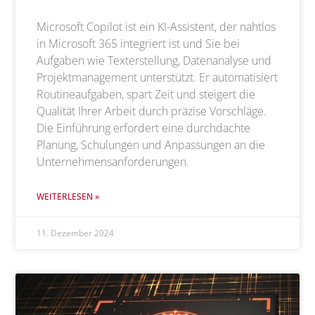
Microsoft Copilot ist ein KI-Assistent, der nahtlos
in Microsoft 365 integriert ist und Sie bei
Aufgaben wie Texterstellung, Datenanalyse und
Projektmanagement unterstützt. Er automatisiert
Routineaufgaben, spart Zeit und steigert die
Qualität Ihrer Arbeit durch präzise Vorschläge.
Die Einführung erfordert eine durchdachte
Planung, Schulungen und Anpassungen an die
Unternehmensanforderungen.
WEITERLESEN »
11. Dezember 2024