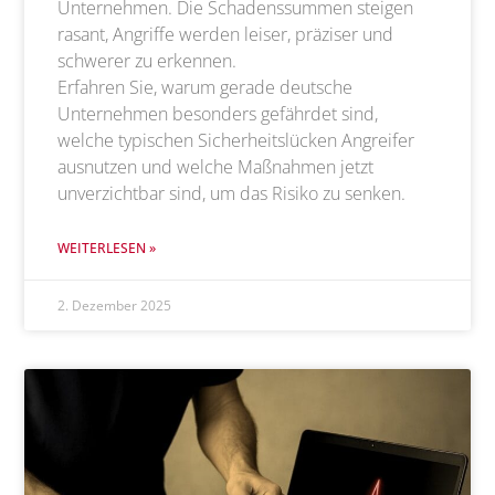
Unternehmen. Die Schadenssummen steigen
rasant, Angriffe werden leiser, präziser und
schwerer zu erkennen.
Erfahren Sie, warum gerade deutsche
Unternehmen besonders gefährdet sind,
welche typischen Sicherheitslücken Angreifer
ausnutzen und welche Maßnahmen jetzt
unverzichtbar sind, um das Risiko zu senken.
WEITERLESEN »
2. Dezember 2025