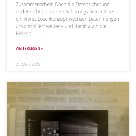
Zusammenarbeit. Doch die Datensicherung
endet nicht bei der Speicherung allein. Ohne
ein klares Löschkonzept wachsen Datenmengen
unkontrolliert weiter – und damit auch die
Risiken.
WEITERLESEN »
21. März 2025