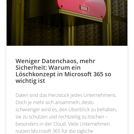
Weniger Datenchaos, mehr
Sicherheit: Warum ein
Löschkonzept in Microsoft 365 so
wichtig ist
Daten sind das Herzstück jedes Unternehmens.
Doch je mehr sich ansammeln, desto
schwieriger wird es, den Überblick zu behalten,
sie zu schützen und rechtzeitig zu löschen –
besonders in der Cloud. Viele Unternehmen
nutzen Microsoft 365 für die tägliche