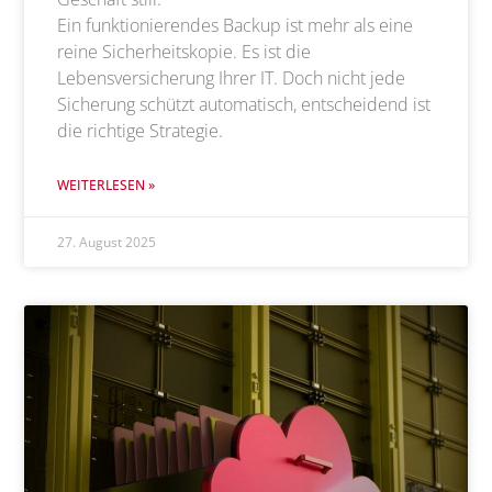
Ein funktionierendes Backup ist mehr als eine
reine Sicherheitskopie. Es ist die
Lebensversicherung Ihrer IT. Doch nicht jede
Sicherung schützt automatisch, entscheidend ist
die richtige Strategie.
WEITERLESEN »
27. August 2025